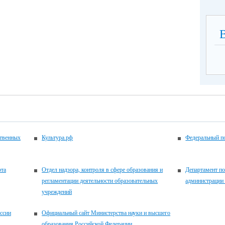
ственных
Культура.рф
Федеральный по
рта
Отдел надзора, контроля в сфере образования и
Департамент по
регламентации деятельности образовательных
администрации
учреждений
ссии
Официальный сайт Министерства науки и высшего
образования Российской Федерации