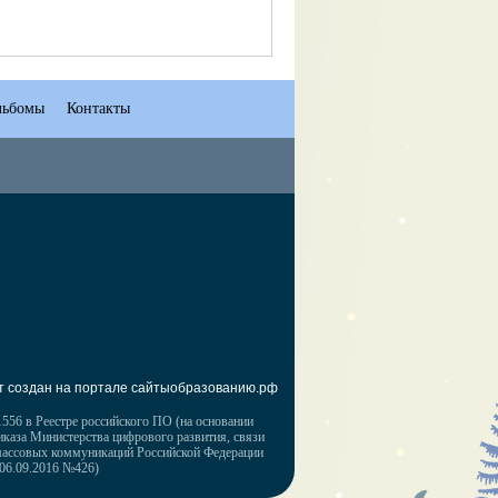
льбомы
Контакты
т создан на портале сайтыобразованию.рф
556 в Реестре российского ПО (на основании
иказа Министерства цифрового развития, связи
массовых коммуникаций Российской Федерации
 06.09.2016 №426)