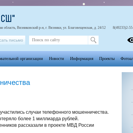
"СШ"
 область, Вязниковский р-н, г. Вязники, ул. Благовещенская, д. 24/12
8(49233)2-55
сать письмо
овательной организации
Новости
Информация
Проекты
Фотоа
ничества
 участились случаи телефонного мошенничества.
отеряло более 1 миллиарда рублей.
енников рассказали в проекте МВД России